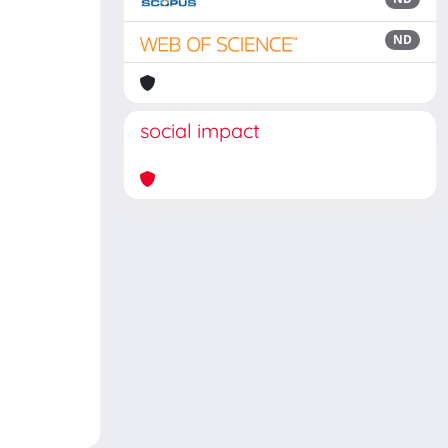
ND
social impact