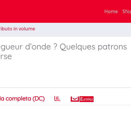
Home
Sfo
ibuto in volume
longueur d’onde ? Quelques patrons
orse
a completa (DC)