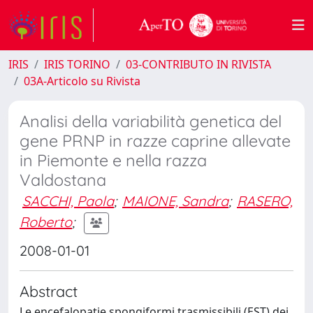
IRIS
IRIS TORINO
03-CONTRIBUTO IN RIVISTA
03A-Articolo su Rivista
Analisi della variabilità genetica del
gene PRNP in razze caprine allevate
in Piemonte e nella razza
Valdostana
SACCHI, Paola
;
MAIONE, Sandra
;
RASERO,
Roberto
;
2008-01-01
Abstract
Le encefalopatie spongiformi trasmissibili (EST) dei