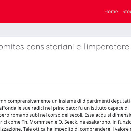
Home
Sfo
omites consistoriani e l’imperatore
 omnicomprensivamente un insieme di dipartimenti deputati
affonda le sue radici nel principato; fu un istituto capace di
mpero romano subì nel corso dei secoli. Essa acquisì dimens
torici come Th. Mommsen e O. Seeck, ne esaltarono, in funzi
izzazione. Tale ottica ha impedito di comprendere il valore d