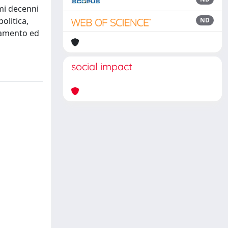
imi decenni
olitica,
ND
utamento ed
social impact