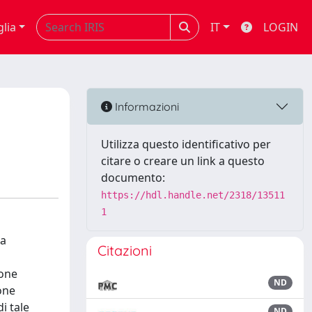
glia
IT
LOGIN
Informazioni
Utilizza questo identificativo per
citare o creare un link a questo
documento:
https://hdl.handle.net/2318/13511
1
 a
Citazioni
ione
ND
one
i tale
ND