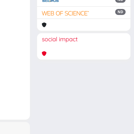
ND
social impact