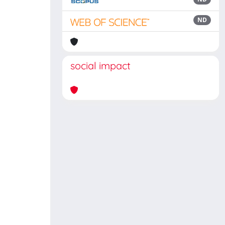
ND
social impact