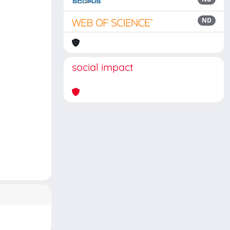
ND
social impact