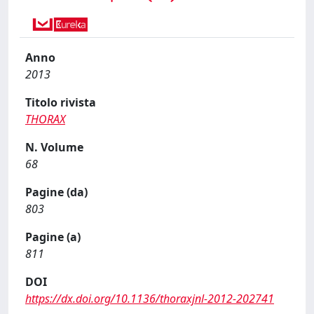
Anno
2013
Titolo rivista
THORAX
N. Volume
68
Pagine (da)
803
Pagine (a)
811
DOI
https://dx.doi.org/10.1136/thoraxjnl-2012-202741