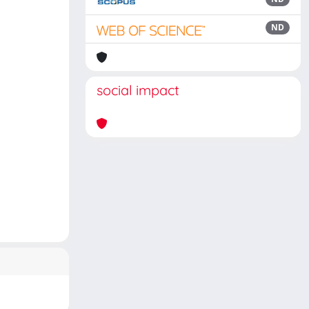
ND
social impact