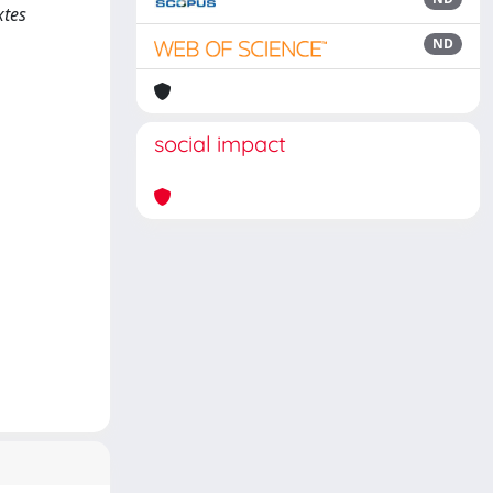
xtes
ND
social impact