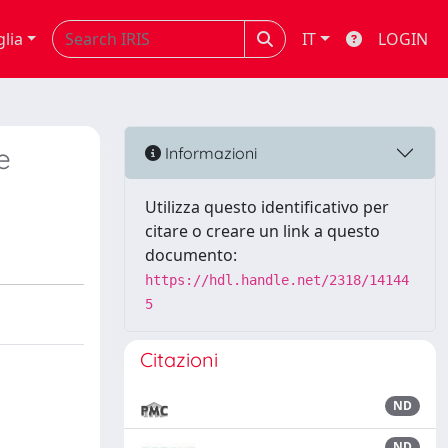
glia
IT
LOGIN
e
Informazioni
Utilizza questo identificativo per
citare o creare un link a questo
documento:
https://hdl.handle.net/2318/14144
5
Citazioni
ND
ND