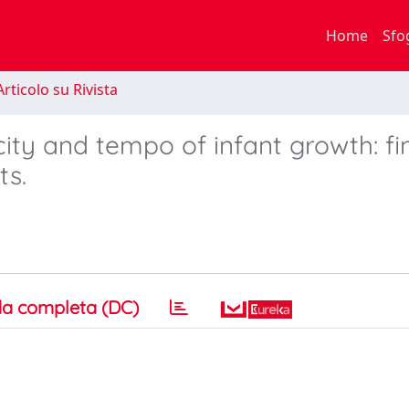
Home
Sfo
rticolo su Rivista
ocity and tempo of infant growth: fi
ts.
a completa (DC)