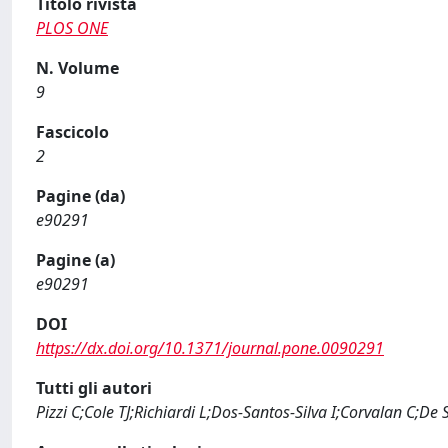
Titolo rivista
PLOS ONE
N. Volume
9
Fascicolo
2
Pagine (da)
e90291
Pagine (a)
e90291
DOI
https://dx.doi.org/10.1371/journal.pone.0090291
Tutti gli autori
Pizzi C;Cole TJ;Richiardi L;Dos-Santos-Silva I;Corvalan C;De 