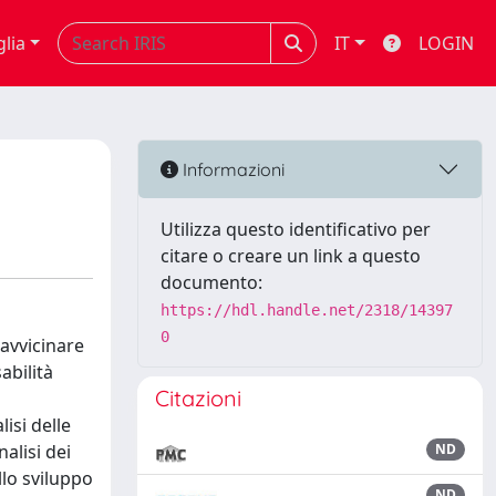
glia
IT
LOGIN
Informazioni
Utilizza questo identificativo per
citare o creare un link a questo
documento:
https://hdl.handle.net/2318/14397
0
 avvicinare
abilità
Citazioni
isi delle
alisi dei
ND
llo sviluppo
ND