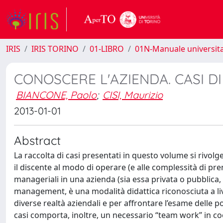
IRIS
IRIS TORINO
01-LIBRO
01N-Manuale universita
CONOSCERE L'AZIENDA. CASI 
BIANCONE, Paolo
;
CISI, Maurizio
2013-01-01
Abstract
La raccolta di casi presentati in questo volume si rivolg
il discente al modo di operare (e alle complessità di pre
manageriali in una azienda (sia essa privata o pubblica, p
management, è una modalità didattica riconosciuta a live
diverse realtà aziendali e per affrontare l’esame delle pos
casi comporta, inoltre, un necessario “team work” in coo