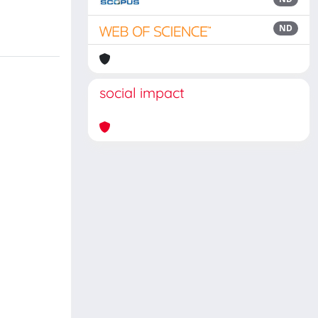
ND
social impact