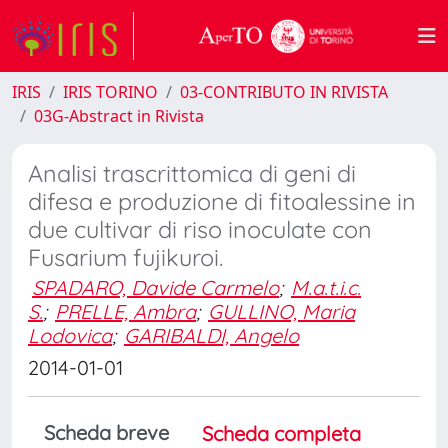
IRIS
IRIS TORINO
03-CONTRIBUTO IN RIVISTA
03G-Abstract in Rivista
Analisi trascrittomica di geni di
difesa e produzione di fitoalessine in
due cultivar di riso inoculate con
Fusarium fujikuroi.
SPADARO, Davide Carmelo
;
M.a.t.i.c.
S.
;
PRELLE, Ambra
;
GULLINO, Maria
Lodovica
;
GARIBALDI, Angelo
2014-01-01
Scheda breve
Scheda completa