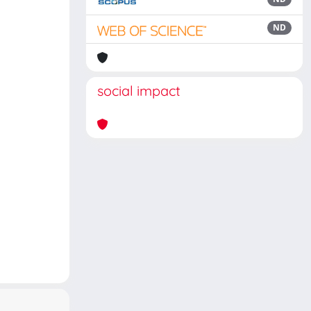
ND
social impact