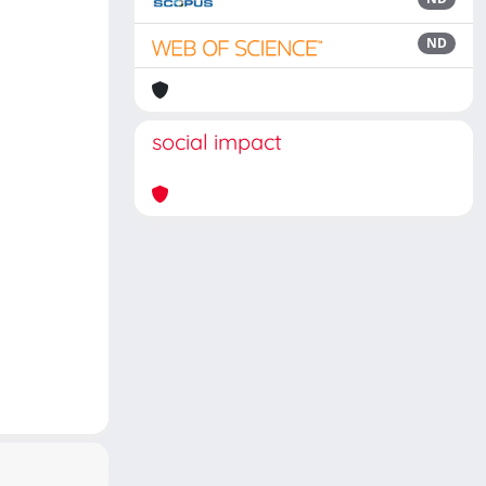
ND
social impact