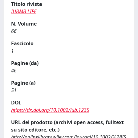
Titolo rivista
IUBMB LIFE
N. Volume
66
Fascicolo
1
Pagine (da)
46
Pagine (a)
51
DOI
https://dx.doi.org/10.1002/iub.1235
URL del prodotto (archivi open access, fulltext
su sito editore, etc.)
http://onlinelibrary.wiley.com/journal/10.1002/%28IS