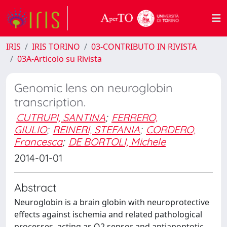
IRIS
IRIS TORINO
03-CONTRIBUTO IN RIVISTA
03A-Articolo su Rivista
Genomic lens on neuroglobin
transcription.
CUTRUPI, SANTINA
;
FERRERO,
GIULIO
;
REINERI, STEFANIA
;
CORDERO,
Francesca
;
DE BORTOLI, Michele
2014-01-01
Abstract
Neuroglobin is a brain globin with neuroprotective
effects against ischemia and related pathological
processes, acting as O2 sensor and antiapoptotic