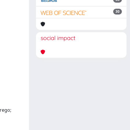
30
social impact
Grego;