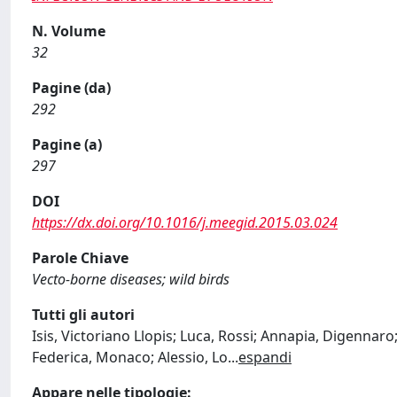
N. Volume
32
Pagine (da)
292
Pagine (a)
297
DOI
https://dx.doi.org/10.1016/j.meegid.2015.03.024
Parole Chiave
Vecto-borne diseases; wild birds
Tutti gli autori
Isis, Victoriano Llopis; Luca, Rossi; Annapia, Digenna
Federica, Monaco; Alessio, Lo
...
espandi
Appare nelle tipologie: