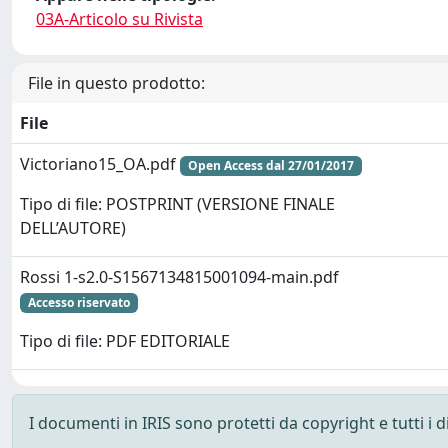
03A-Articolo su Rivista
File in questo prodotto:
File
Victoriano15_OA.pdf
Open Access dal 27/01/2017
Tipo di file: POSTPRINT (VERSIONE FINALE
DELL’AUTORE)
Rossi 1-s2.0-S1567134815001094-main.pdf
Accesso riservato
Tipo di file: PDF EDITORIALE
I documenti in IRIS sono protetti da copyright e tutti i di