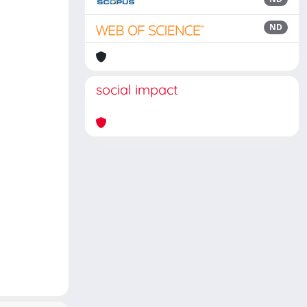
ND
social impact