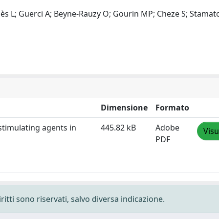
Adès L; Guerci A; Beyne-Rauzy O; Gourin MP; Cheze S; Stamato
Dimensione
Formato
stimulating agents in
445.82 kB
Adobe
Visu
PDF
ritti sono riservati, salvo diversa indicazione.