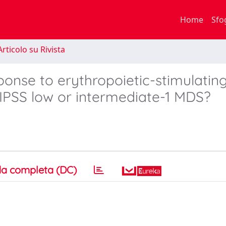
Home
Sfo
rticolo su Rivista
ponse to erythropoietic-stimulatin
l IPSS low or intermediate-1 MDS?
a completa (DC)