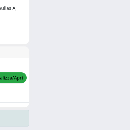
ullas A;
alizza/Apri