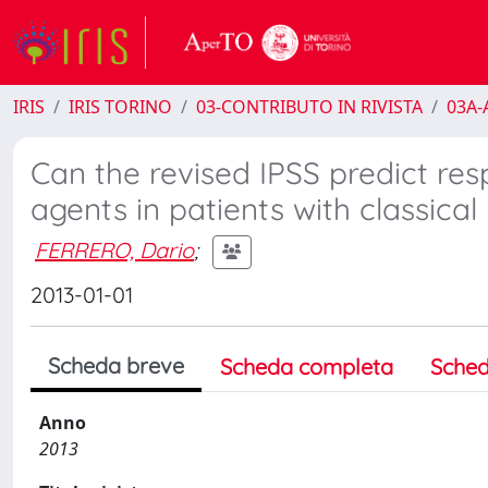
IRIS
IRIS TORINO
03-CONTRIBUTO IN RIVISTA
03A-A
Can the revised IPSS predict res
agents in patients with classica
FERRERO, Dario
;
2013-01-01
Scheda breve
Scheda completa
Sched
Anno
2013