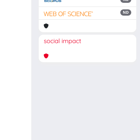
ND
social impact