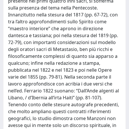
presente nei primi quattro inni sacri, si sofferma
sulla presenza del tema nella Pentecoste.
Innanzitutto nella stesura del 1817 (pp. 67-72), con
tra l’altro approfondimenti sullo Spirito come
“maestro interiore” che aprono in direzione
dantesca e tassiana; poi nella stesura del 1819 (pp.
72-79), con importanti considerazioni sul modello
degli oratori sacri di Metastasio, ben più ricchi e
filosoficamente complessi di quanto sia apparso a
qualcuno; infine nella redazione a stampa,
pubblicata nel 1822 e nel 1823 e poi nelle Opere
varie del 1855 (pp. 79-81). Nella seconda parte il
lavoro approfondisce con acribia i due versi che
nell’ed. Ferrario 1822 suonano: “Dall’Ande algenti al
Libano, / d’Ibernia all’irta Haiti” (pp. 81-107).
Tenendo conto delle stesure autografe precedenti,
che molto ampliano questi contratti riferimenti
geografici, lo studio dimostra come Manzoni non
avesse qui in mente solo un discorso spirituale, in