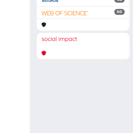
ND
social impact