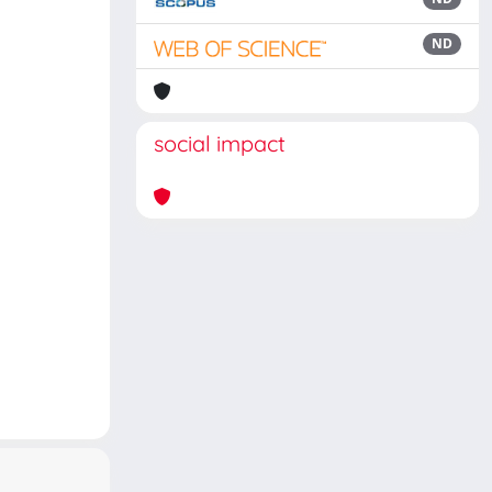
ND
social impact