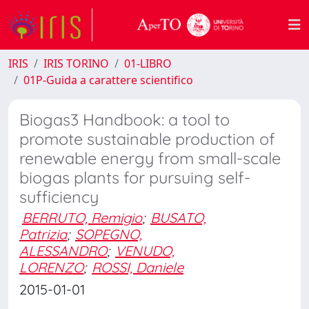
IRIS
IRIS TORINO
01-LIBRO
01P-Guida a carattere scientifico
Biogas3 Handbook: a tool to
promote sustainable production of
renewable energy from small-scale
biogas plants for pursuing self-
sufficiency
BERRUTO, Remigio
;
BUSATO,
Patrizia
;
SOPEGNO,
ALESSANDRO
;
VENUDO,
LORENZO
;
ROSSI, Daniele
2015-01-01