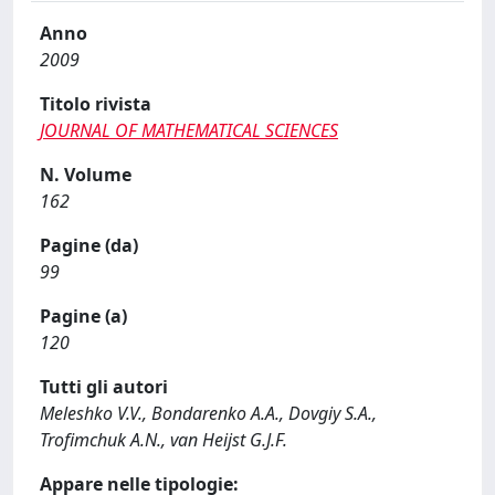
Anno
2009
Titolo rivista
JOURNAL OF MATHEMATICAL SCIENCES
N. Volume
162
Pagine (da)
99
Pagine (a)
120
Tutti gli autori
Meleshko V.V., Bondarenko A.A., Dovgiy S.A.,
Trofimchuk A.N., van Heijst G.J.F.
Appare nelle tipologie: