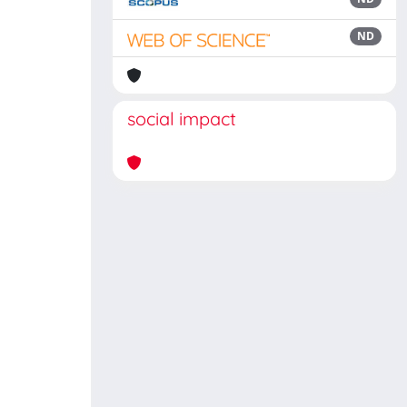
ND
social impact