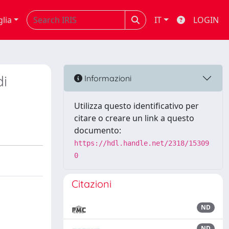
glia
IT
LOGIN
i
Informazioni
Utilizza questo identificativo per
citare o creare un link a questo
documento:
https://hdl.handle.net/2318/15309
0
Citazioni
ND
ND