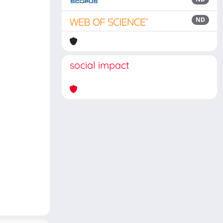
ND
social impact