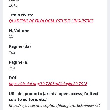
2015
Titolo rivista
QUADERNS DE FILOLOGIA. ESTUDIS LINGÜÍSTICS
N. Volume
XX
Pagine (da)
163
Pagine (a)
194
DOI
https://dx.doi.org/10.7203/qfilologia.20.7518
URL del prodotto (archivi open access, fulltext
su sito editore, etc.)
https://ojs.uv.es/index.php/qfilologia/article/view/751