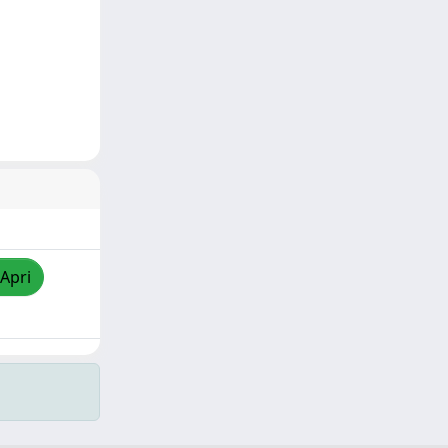
/Apri