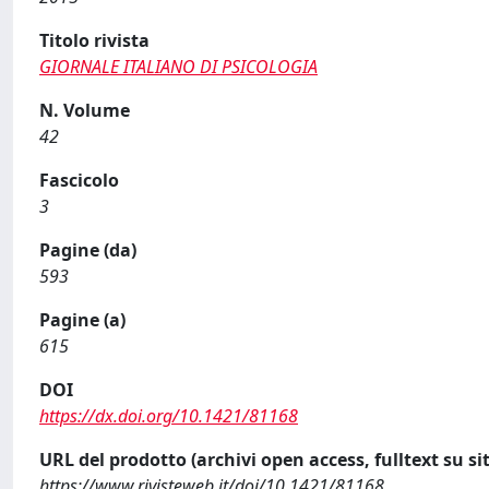
Titolo rivista
GIORNALE ITALIANO DI PSICOLOGIA
N. Volume
42
Fascicolo
3
Pagine (da)
593
Pagine (a)
615
DOI
https://dx.doi.org/10.1421/81168
URL del prodotto (archivi open access, fulltext su sit
https://www.rivisteweb.it/doi/10.1421/81168