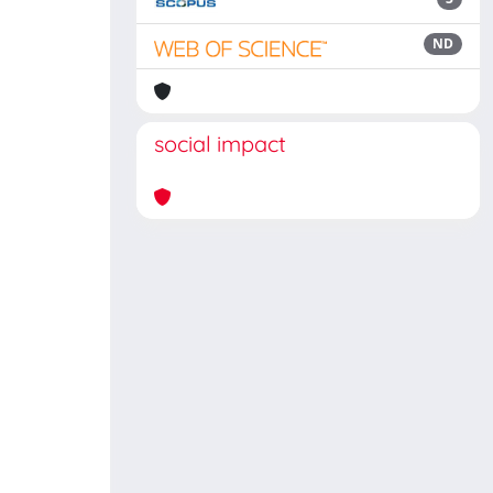
ND
social impact