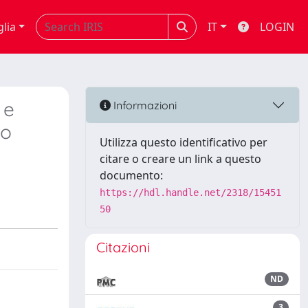
glia
IT
LOGIN
 e
Informazioni
to
Utilizza questo identificativo per
citare o creare un link a questo
documento:
https://hdl.handle.net/2318/15451
50
Citazioni
ND
3