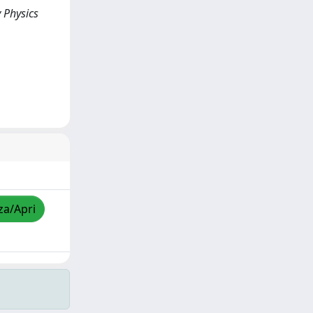
 Physics
za/Apri