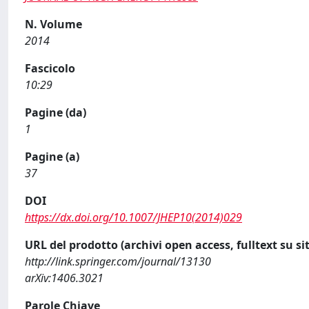
N. Volume
2014
Fascicolo
10:29
Pagine (da)
1
Pagine (a)
37
DOI
https://dx.doi.org/10.1007/JHEP10(2014)029
URL del prodotto (archivi open access, fulltext su sit
http://link.springer.com/journal/13130
arXiv:1406.3021
Parole Chiave