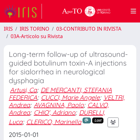
IRIS
IRIS TORINO
03-CONTRIBUTO IN RIVISTA
03A-Articolo su Rivista
Long-term follow-up of ultrasound-
guided botulinum toxin-A injections
for sialorrhea in neurological
dysphagia
Artusi, Ca
;
DE MERCANTI, STEFANIA
FEDERICA
;
CUCCI, Marie Angele
;
VELTRI,
Andrea
;
AVAGNINA, Paolo
;
CALVO,
Andrea
;
CHIO', Adriano
;
DURELLI,
Luca
;
CLERICO, Marinella
Last
2015-01-01