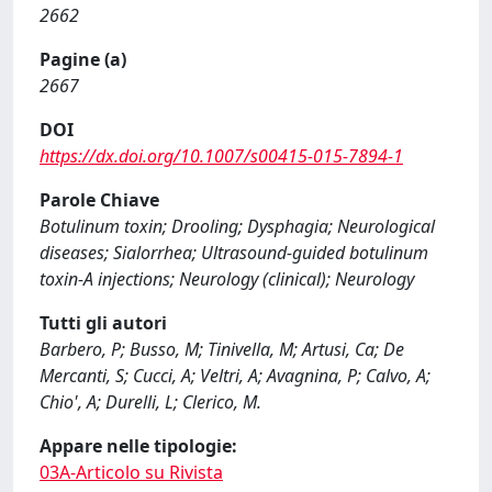
2662
Pagine (a)
2667
DOI
https://dx.doi.org/10.1007/s00415-015-7894-1
Parole Chiave
Botulinum toxin; Drooling; Dysphagia; Neurological
diseases; Sialorrhea; Ultrasound-guided botulinum
toxin-A injections; Neurology (clinical); Neurology
Tutti gli autori
Barbero, P; Busso, M; Tinivella, M; Artusi, Ca; De
Mercanti, S; Cucci, A; Veltri, A; Avagnina, P; Calvo, A;
Chio', A; Durelli, L; Clerico, M.
Appare nelle tipologie:
03A-Articolo su Rivista