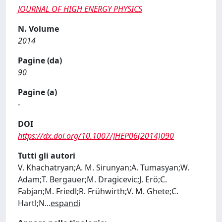
JOURNAL OF HIGH ENERGY PHYSICS
N. Volume
2014
Pagine (da)
90
Pagine (a)
-
DOI
https://dx.doi.org/10.1007/JHEP06(2014)090
Tutti gli autori
V. Khachatryan;A. M. Sirunyan;A. Tumasyan;W.
Adam;T. Bergauer;M. Dragicevic;J. Erö;C.
Fabjan;M. Friedl;R. Frühwirth;V. M. Ghete;C.
Hartl;N
...
espandi