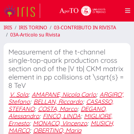
IRIS
IRIS TORINO
03-CONTRIBUTO IN RIVISTA
03A-Articolo su Rivista
Measurement of the t-channel
single-top-quark production cross
section and of the |V tb| CKM matrix
element in pp collisions at \sqrt{s} =
8 TeV
V. Sola
;
AMAPANE, Nicola Carlo
;
ARGIRO',
Stefano
;
BELLAN, Riccardo
;
CASASSO,
STEFANO
;
COSTA, Marco
;
DEGANO,
Alessandro
;
FINCO, LINDA
;
MIGLIORE,
Ernesto
;
MONACO, Vincenzo
;
MUSICH,
MARCO
;
OBERTINO, Maria