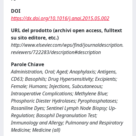
DOI
https://dx.doi.org/10.1016/j.anai.2015.05.002
URL del prodotto (archivi open access, fulltext
su sito editore, etc.)
http://www.elsevier.com/wps/find/journaldescription.
reviewers/722283/description#description
Parole Chiave
Administration, Oral; Aged; Anaphylaxis; Antigens,
CD63; Basophils; Drug Hypersensitivity; Excipients;
Female; Humans; Injections, Subcutaneous;
Intraoperative Complications; Methylene Blue;
Phosphoric Diester Hydrolases; Pyrophosphatases;
Rosaniline Dyes; Sentinel Lymph Node Biopsy; Up-
Regulation; Basophil Degranulation Test;
Immunology and Allergy; Pulmonary and Respiratory
Medicine; Medicine (all)