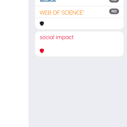
ND
social impact