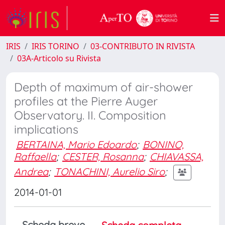
IRIS
IRIS TORINO
03-CONTRIBUTO IN RIVISTA
03A-Articolo su Rivista
Depth of maximum of air-shower
profiles at the Pierre Auger
Observatory. II. Composition
implications
BERTAINA, Mario Edoardo
;
BONINO,
Raffaella
;
CESTER, Rosanna
;
CHIAVASSA,
Andrea
;
TONACHINI, Aurelio Siro
;
2014-01-01
Scheda breve