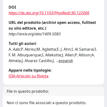
DOI
https://dx.doi.org/10.1103/PhysRevD.90.122006
URL del prodotto (archivi open access, fulltext
su sito editore, etc.)
http://arxiv.org/abs/1409.5083
Tutti gli autori
A. Aab;P. Abreu;M. Aglietta;E. J. Ahn;I. Al Samarai;I.
F. M. Albuquerque;I. Allekotte;J. Allen;P. Allison;A.
Almela;J. Alvarez Castillo;J.
...
espandi
Appare nelle tipologie:
03A-Articolo su Rivista
File in questo prodotto:
Non ci sono file associati a questo prodotto.