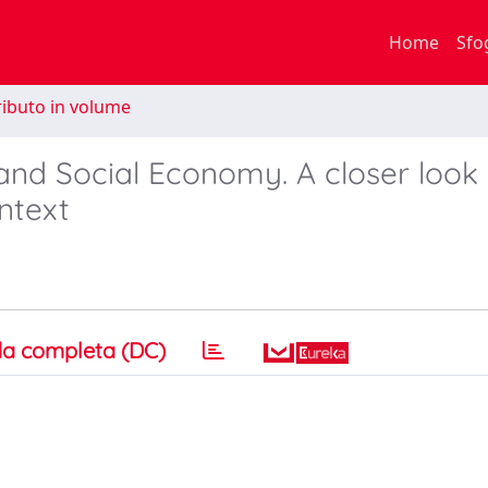
Home
Sfo
ibuto in volume
 and Social Economy. A closer look
ontext
a completa (DC)