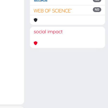
ND
social impact