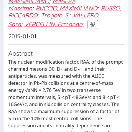
MASSIMILIANO
;
MASERA,
Massimo
;
PUCCIO, MAXIMILIANO
;
RUSSO,
RICCARDO
;
Trogolo, S.
;
VALLERO,
Sara
;
VERCELLIN, Ermanno
;
2015-01-01
Abstract
The nuclear modification factor, RAA, of the prompt
charmed mesons D0, D+ and D∗+, and their
antiparticles, was measured with the ALICE
detector in Pb-Pb collisions at a centre-of-mass
energy √sNN = 2.76 TeV in two transverse
momentum intervals, 5 < pT < 8GeV/c and 8 < pT <
16GeV/c, and in six collision centrality classes. The
RAA shows a maximum suppression of a factor of
5–6 in the 10% most central collisions. The
suppression and its centrality dependence are