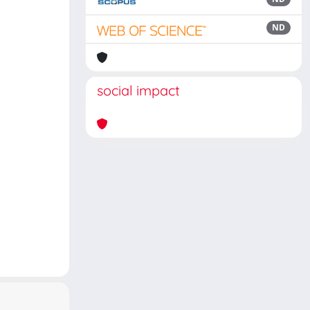
ND
social impact