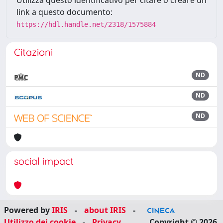
Utilizza questo identificativo per citare o creare un
link a questo documento:
https://hdl.handle.net/2318/1575884
Citazioni
ND
ND
ND
social impact
Powered by
IRIS
-
about IRIS
-
Utilizzo dei cookie
-
Privacy
Copyright © 2026