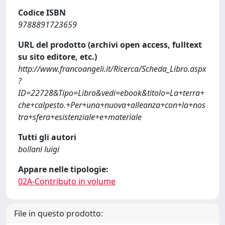
Codice ISBN
9788891723659
URL del prodotto (archivi open access, fulltext
su sito editore, etc.)
http://www.francoangeli.it/Ricerca/Scheda_Libro.aspx
?
ID=22728&Tipo=Libro&vedi=ebook&titolo=La+terra+
che+calpesto.+Per+una+nuova+alleanza+con+la+nos
tra+sfera+esistenziale+e+materiale
Tutti gli autori
bollani luigi
Appare nelle tipologie:
02A-Contributo in volume
File in questo prodotto: