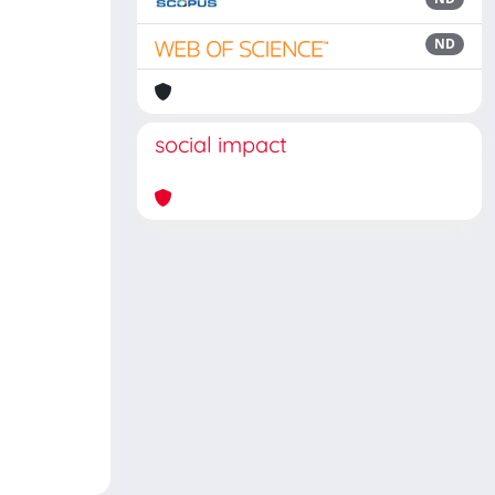
ND
social impact