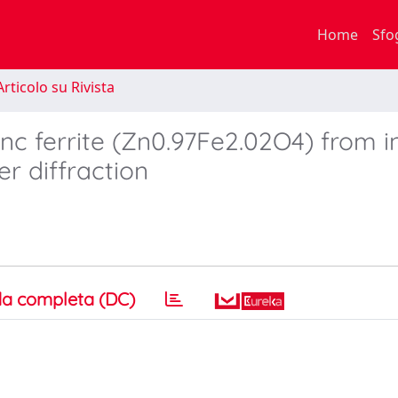
Home
Sfo
rticolo su Rivista
zinc ferrite (Zn0.97Fe2.02O4) from in
r diffraction
a completa (DC)