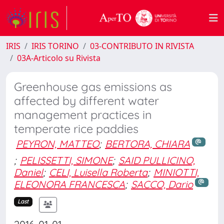
IRIS
IRIS TORINO
03-CONTRIBUTO IN RIVISTA
03A-Articolo su Rivista
Greenhouse gas emissions as
affected by different water
management practices in
temperate rice paddies
PEYRON, MATTEO
;
BERTORA, CHIARA
;
PELISSETTI, SIMONE
;
SAID PULLICINO,
Daniel
;
CELI, Luisella Roberta
;
MINIOTTI,
ELEONORA FRANCESCA
;
SACCO, Dario
Last