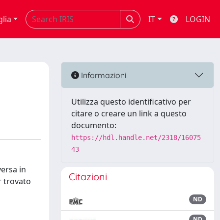
glia
IT
LOGIN
Informazioni
Utilizza questo identificativo per
citare o creare un link a questo
documento:
https://hdl.handle.net/2318/16075
43
versa in
Citazioni
r trovato
ND
ND