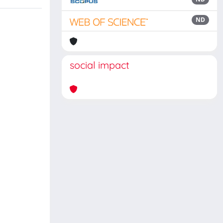
ND
social impact