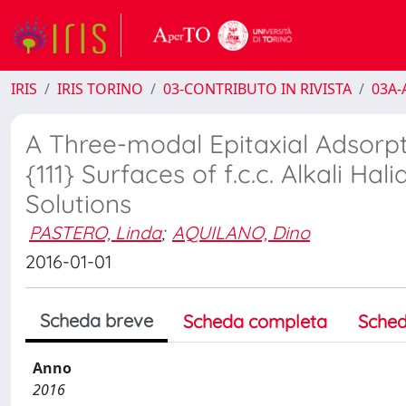
IRIS
IRIS TORINO
03-CONTRIBUTO IN RIVISTA
03A-A
A Three-modal Epitaxial Adsor
{111} Surfaces of f.c.c. Alkali H
Solutions
PASTERO, Linda
;
AQUILANO, Dino
2016-01-01
Scheda breve
Scheda completa
Sched
Anno
2016