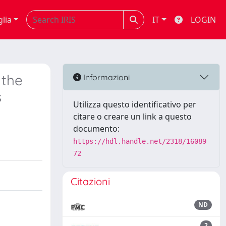
glia
IT
LOGIN
 the
Informazioni
s
Utilizza questo identificativo per
citare o creare un link a questo
documento:
https://hdl.handle.net/2318/16089
72
Citazioni
ND
2