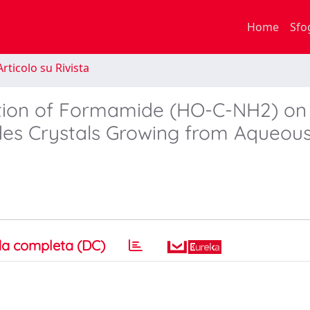
Home
Sfo
rticolo su Rivista
ption of Formamide (HO-C-NH2) on
alides Crystals Growing from Aqueou
a completa (DC)