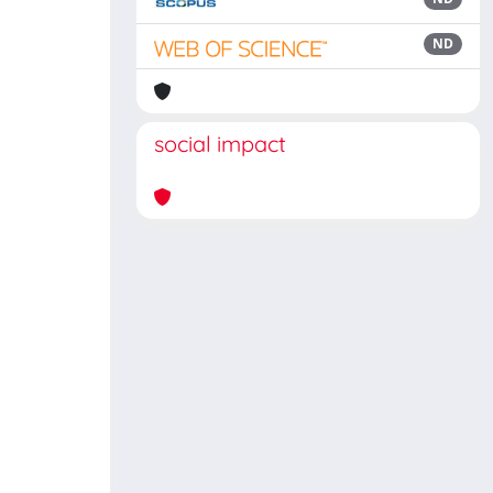
ND
social impact