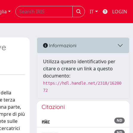
glia
IT
LOGIN
ve
Informazioni
Utilizza questo identificativo per
citare o creare un link a questo
documento:
https://hdl.handle.net/2318/16200
72
 della
e terza
Citazioni
una parte,
empre di più
ete sulle
ND
cercatrici
ND