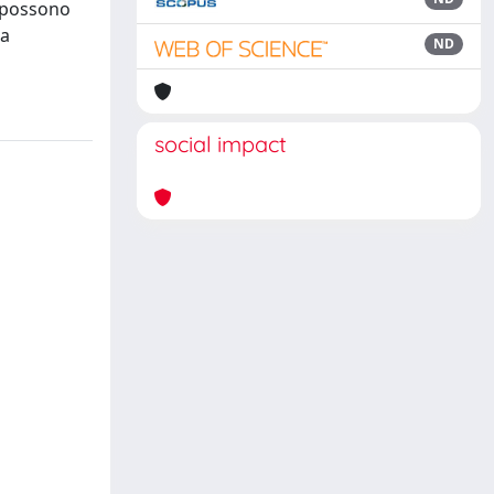
i possono
ca
ND
social impact