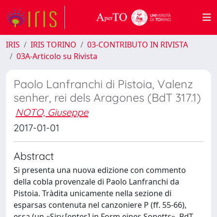
IRIS
IRIS TORINO
03-CONTRIBUTO IN RIVISTA
03A-Articolo su Rivista
Paolo Lanfranchi di Pistoia, Valenz
senher, rei dels Aragones (BdT 317.1)
NOTO, Giuseppe
2017-01-01
Abstract
Si presenta una nuova edizione con commento
della cobla provenzale di Paolo Lanfranchi da
Pistoia. Tràdita unicamente nella sezione di
esparsas contenuta nel canzoniere P (ff. 55-66),
essa (un «Sirv.[entes] in Form eines Sonetts», BdT,