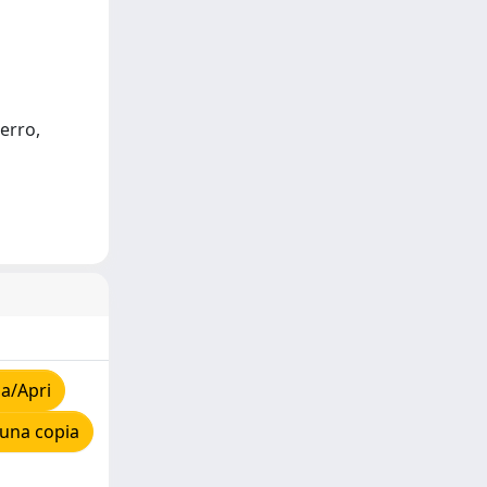
ierro,
a/Apri
 una copia