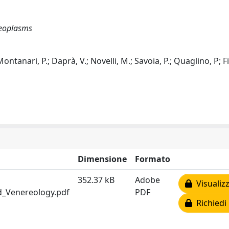
Neoplasms
 Montanari, P.; Daprà, V.; Novelli, M.; Savoia, P.; Quaglino, P; F
Dimensione
Formato
352.37 kB
Adobe
Visualizz
_Venereology.pdf
PDF
Richiedi