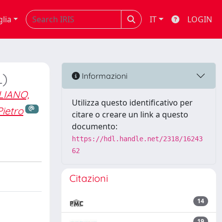
glia
IT
LOGIN
L)
Informazioni
LIANO,
Utilizza questo identificativo per
ietro
citare o creare un link a questo
documento:
https://hdl.handle.net/2318/16243
62
Citazioni
14
19