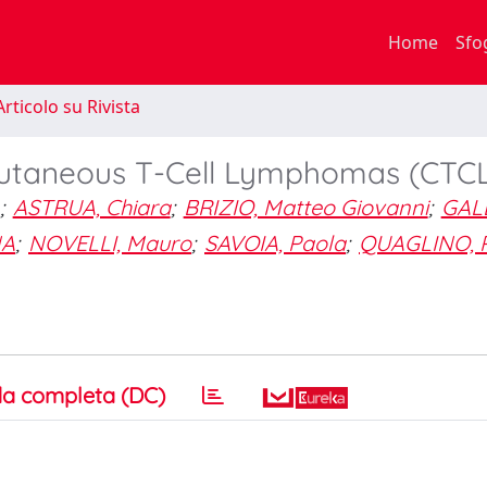
Home
Sfo
rticolo su Rivista
 Cutaneous T-Cell Lymphomas (CTC
;
ASTRUA, Chiara
;
BRIZIO, Matteo Giovanni
;
GAL
NA
;
NOVELLI, Mauro
;
SAVOIA, Paola
;
QUAGLINO, P
a completa (DC)