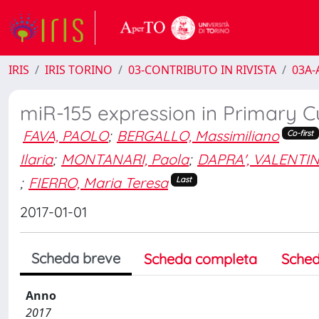
IRIS
IRIS TORINO
03-CONTRIBUTO IN RIVISTA
03A-A
miR-155 expression in Primary
FAVA, PAOLO
;
BERGALLO, Massimiliano
Co-first
Ilaria
;
MONTANARI, Paola
;
DAPRA', VALENTI
;
FIERRO, Maria Teresa
Last
2017-01-01
Scheda breve
Scheda completa
Sched
Anno
2017