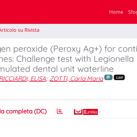
Home
Sfo
rticolo su Rivista
gen peroxide (Peroxy Ag+) for cont
nes: Challenge test with Legionella
mulated dental unit waterline
RICCIARDI, ELISA
;
ZOTTI, Carla Maria
Last
a completa (DC)