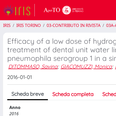
IRIS
IRIS TORINO
03-CONTRIBUTO IN RIVISTA
03A-A
Efficacy of a low dose of hydro
treatment of dental unit water li
pneumophila serogroup 1 in a si
DITOMMASO, Savina
;
GIACOMUZZI, Monica
;
2016-01-01
Scheda breve
Scheda completa
Sched
Anno
2016