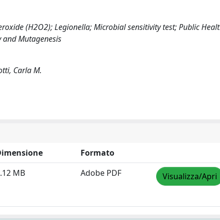
roxide (H2O2); Legionella; Microbial sensitivity test; Public Healt
y and Mutagenesis
tti, Carla M.
Dimensione
Formato
.12 MB
Adobe PDF
Visualizza/Apri