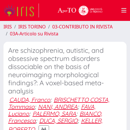
IRIS
IRIS TORINO
03-CONTRIBUTO IN RIVISTA
03A-Articolo su Rivista
Are schizophrenia, autistic, and
obsessive spectrum disorders
dissociable on the basis of
neuroimaging morphological
findings?: A voxel-based meta-
analysis
CAUDA, Franco
;
BRISCHETTO COSTA,
Tommaso
;
NANI, ANDREA
;
FAVA,
Luciano
;
PALERMO, SARA
;
BIANCO,
Francesca
;
DUCA, SERGIO
;
KELLER,
ROBERTO