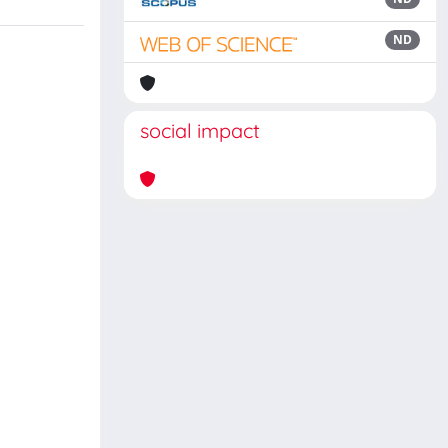
ND
social impact